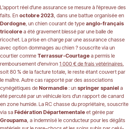
L’apport réel d’une assurance se mesure à l’épreuve des
faits. En
octobre 2023
, dans une battue organisée en
Dordogne
, un chien courant de type
anglo-français
tricolore
a été gravement blessé par une balle de
ricochet. La prise en charge par une assurance chasse
avec option dommages au chien ? souscrite via un
courtier comme
Terrassur‑Courtage
a permis le
remboursement d’environ
1 000 € de frais vétérinaires
,
soit 80 % de la facture totale, le reste étant couvert par
le maître. Autre cas rapporté par des associations
cynégétiques de
Normandie
: un
springer spaniel
a
été percuté par un véhicule lors d’un rapport de canard
en zone humide. La RC chasse du propriétaire, souscrite
via sa
Fédération Départementale
et gérée par
Groupama
, a indemnisé le conducteur pour les dégâts
matériels sur le pare-chocs et les soins subis par celui-