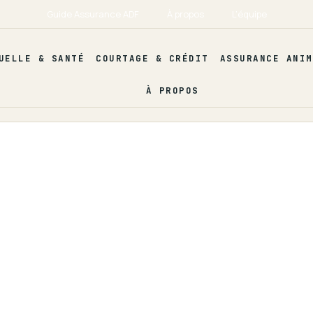
Guide Assurance ADF
À propos
L’équipe
UELLE & SANTÉ
COURTAGE & CRÉDIT
ASSURANCE ANIM
À PROPOS