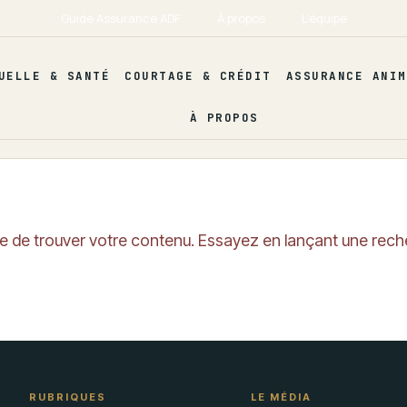
Guide Assurance ADF
À propos
L’équipe
UELLE & SANTÉ
COURTAGE & CRÉDIT
ASSURANCE ANIM
À PROPOS
e de trouver votre contenu. Essayez en lançant une rech
RUBRIQUES
LE MÉDIA