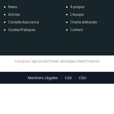
News
À propos
Articles
L'équipe
Conseils Assurance
Charte éditoriale
Guides Pratiques
Contact
A lire aussi :
agence web 123web
·
développeur React freelance
Mentions Légales
·
CGV
·
CGU