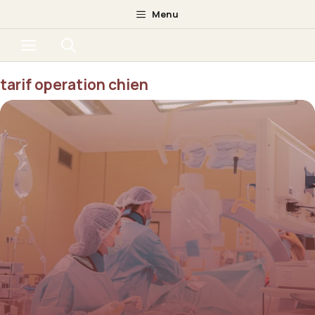
Aller
Menu
au
Menu
contenu
tarif operation chien