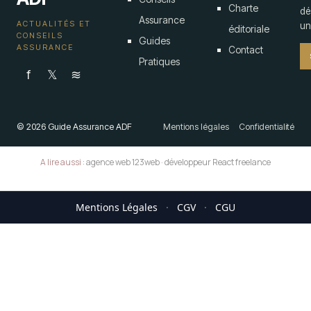
Charte
dé
Assurance
ACTUALITÉS ET
un 
éditoriale
CONSEILS
Guides
ASSURANCE
Contact
Pratiques
f
𝕏
≋
© 2026 Guide Assurance ADF
Mentions légales
Confidentialité
A lire aussi :
agence web 123web
·
développeur React freelance
Mentions Légales
·
CGV
·
CGU