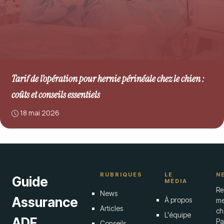
Tarif de l’opération pour hernie périnéale chez le chien :
coûts et conseils essentiels
18 mai 2026
RUBRIQUES
LE
N
Guide
MÉDIA
Re
News
Assurance
À propos
me
Articles
ch
L'équipe
ADF
Pa
Conseils