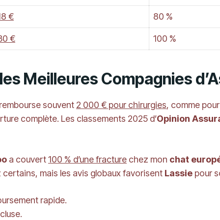
18 €
80 %
30 €
100 %
 les Meilleures Compagnies d
, rembourse souvent
2 000 € pour chirurgies
, comme pour
rture complète. Les classements 2025 d’
Opinion Assur
oo
a couvert
100 % d’une fracture
chez mon
chat europ
certains, mais les avis globaux favorisent
Lassie
pour s
oursement rapide.
ncluse.