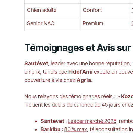
Chien adulte
Confort
Senior NAC
Premium
Témoignages et Avis sur
Santévet
, leader avec une bonne réputation
en prix, tandis que
Fidel’Ami
excelle en couve
couverture à vie chez
Agria
.
Nous relayons des témoignages réels : »
Koz
incluent les délais de carence de
45 jours
chez 
Santévet
:
Leader marché 2025
, remb
Barkibu
:
80 % max
, téléconsultation i