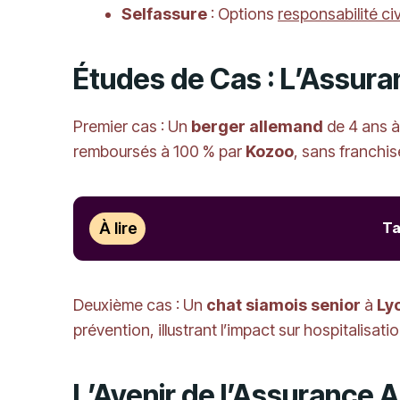
Selfassure
: Options
responsabilité civ
Études de Cas : L’Assura
Premier cas : Un
berger allemand
de 4 ans 
remboursés à 100 % par
Kozoo
, sans franch
À lire
Ta
Deuxième cas : Un
chat siamois senior
à
Ly
prévention, illustrant l’impact sur hospitalisati
L’Avenir de l’Assurance 