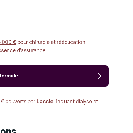
5 000 €
pour chirurgie et rééducation
bsence d’assurance.
 formule
 €
couverts par
Lassie
, incluant dialyse et
tions