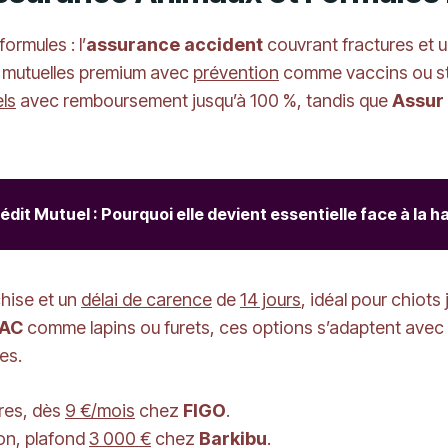
ormules : l’
assurance accident
couvrant fractures et 
es mutuelles premium avec
prévention
comme vaccins ou sté
ls
avec remboursement jusqu’à 100 %, tandis que
Assur 
it Mutuel : Pourquoi elle devient essentielle face à la h
hise et un
délai de carence
de
14 jours
, idéal pour chiots
AC
comme lapins ou furets, ces options s’adaptent avec d
es.
ures, dès
9 €/mois
chez
FIGO
.
on, plafond
3 000 €
chez
Barkibu
.