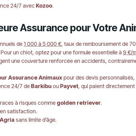
ence 24/7 avec
Kozoo
.
leure Assurance pour Votre Ani
annuels de
1 000 à 5 000 €
, taux de remboursement de 70 
Pour un chiot, optez pour une formule essentielle à
9 €/
igent une couverture renforcée en accidents, contrairemen
ur Assurance Animaux
pour des devis personnalisés, et
gence 24/7 de
Barkibu
ou
Payvet
, qui paient directement
 races à risques comme
golden retriever
.
en satisfaction.
Agria
sans limite d’âge.