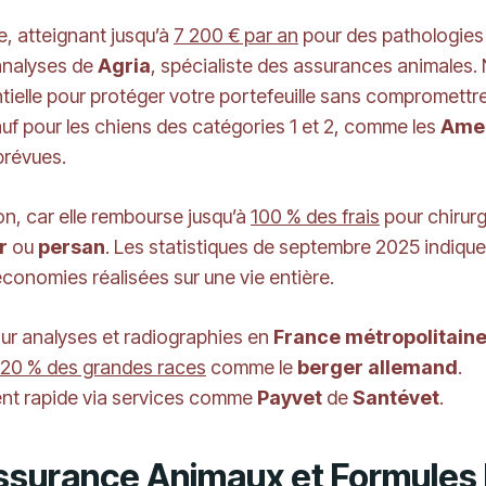
, atteignant jusqu’à
7 200 € par an
pour des pathologies
 analyses de
Agria
, spécialiste des assurances animales
ielle pour protéger votre portefeuille sans compromettre
sauf pour les chiens des catégories 1 et 2, comme les
Amer
prévues.
, car elle rembourse jusqu’à
100 % des frais
pour chirurg
r
ou
persan
. Les statistiques de septembre 2025 indiqu
conomies réalisées sur une vie entière.
ur analyses et radiographies en
France métropolitain
20 % des grandes races
comme le
berger allemand
.
t rapide via services comme
Payvet
de
Santévet
.
Assurance Animaux et Formules