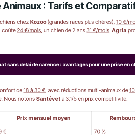
 Animaux : Tarifs et Comparat
 chiens chez
Kozoo
(grandes races plus chères),
10 €/mo
n coûte
24 €/mois
, un chien de 2 ans
31 €/mois
.
Agria
pro
at sans délai de carence : avantages pour une prise en 
confort de
18 à 30 €
, avec réductions multi-animaux de
10
ge. Nous notons
Santévet
à 3,1/5 en prix compétitivité.
Prix mensuel moyen
Rembour
9 €
70 %