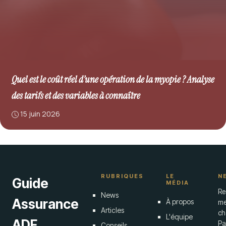
Quel est le coût réel d’une opération de la myopie ? Analyse
des tarifs et des variables à connaître
15 juin 2026
RUBRIQUES
LE
N
Guide
MÉDIA
Re
News
Assurance
À propos
me
Articles
ch
L'équipe
ADF
Pa
Conseils