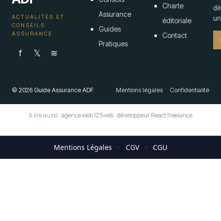
Charte
dé
Assurance
ACTUALITÉS ET
un 
éditoriale
CONSEILS
Guides
ASSURANCE
Contact
Pratiques
f
𝕏
≋
© 2026 Guide Assurance ADF
Mentions légales
Confidentialité
A lire aussi :
agence web 123web
·
développeur React freelance
Mentions Légales
·
CGV
·
CGU